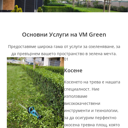
Основни Услуги на VM Green​
Предоставяме широка гама от услуги за озеленяване, за
да превърнем вашето пространство в зелена мечта.​
01
Косене​
Косенето на трева е нашата
специалност. Ние
използваме
висококачествени
инструменти и технологии,
за да осигурим перфектно
окосена тревна площ, която