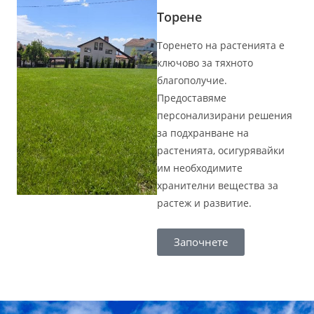
Торене​
Торенето на растенията е
ключово за тяхното
благополучие.
Предоставяме
персонализирани решения
за подхранване на
растенията, осигурявайки
им необходимите
хранителни вещества за
растеж и развитие.
Започнете