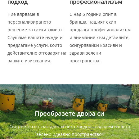
подход​
професионализъм​
Ние вярваме в
С над 5 години опит в
персонализираното
бранша, нашият екип
решение за всеки клиент.
предлага професионализъм
Слушаме вашите нужди и
и внимание към детайлите,
предлагаме услуги, които
осигурявайки красиви и
действително отговарят на
здрави зелени
вашите изисквания.
пространства.
Преобразете двора си​
Свържете се с нас днес и нека заедно създадем вашето
зелено идеално пространство!