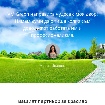
VM Green направиха чудеса с моя двор!
Нямам думи да опиша колко съм
доволна от работата им и
професионализма.
Мария Иванова
Вашият партньор за красиво